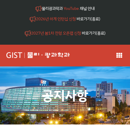
물리광과학과
YouTube
채널 안내
2026년 하계 인턴십 신청
바로가기(종료)
2027년 봄1차 전형 오픈랩 신청
바로가기(종료)
공지사항