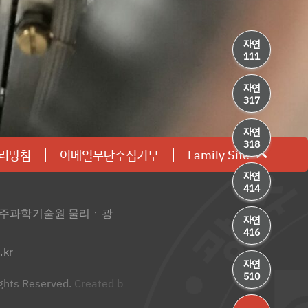
자연
111
자연
317
자연
318
리방침
이메일무단수집거부
Family Site
자연
414
 광주과학기술원 물리ㆍ광
자연
416
.kr
자연
510
ights Reserved.
Created b