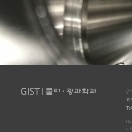
(
과
Te
Co
y 