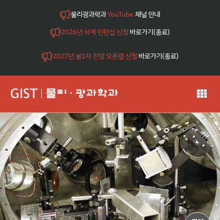
물리광과학과
YouTube
채널 안내
2026년 하계 인턴십 신청
바로가기(종료)
2027년 봄1차 전형 오픈랩 신청
바로가기(종료)