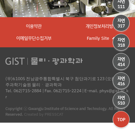
자연
111
자연
이용약관
개인정보처리방침
317
이메일무단수집거부
Family Site
자연
318
자연
414
자연
(우)61005 전남광주통합특별시 북구 첨단과기로 123 (오룡동) 광
416
주과학기술원 물리ㆍ광과학과
Tel. 062)715-2884
|
Fax. 062)715-2224
|
E-mail. phys@gist.ac.k
r
자연
510
Copyright ⓒ Gwangju Institute of Science and Technology. All Rights
Reserved.
Created by PRESSCAT
TOP