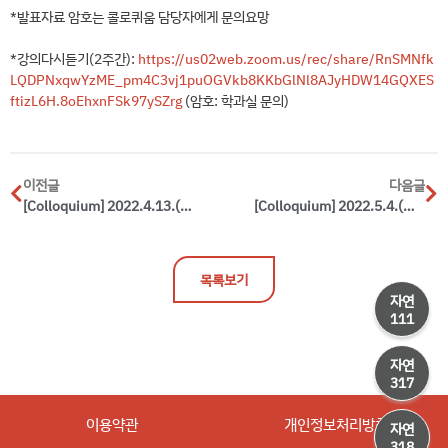
*발표자료 암호는 콜로퀴움 담당자에게 문의요망
*강의다시듣기(2주간):
https://us02web.zoom.us/rec/share/RnSMNfk
LQDPNxqwYzME_pm4C3vj1puOGVkb8KKbGlNl8AJyHDW14GQXES
ftizL6H.8oEhxnFSk97ySZrg
(암호: 학과실 문의)
이전글
다음글
[Colloquium] 2022.4.13.(WED) / Prof. Jun Sung Kim (POSTECH) / Large magnetotransport responses of topological van der Waals magents
[Colloquium] 2022.5.4.(WED) / Prof. Chang-Jong Kang (Chungnam National University) / Nature of electronic correlations in the infinite-layer nickelate superconductors and hidden Hund’s physics
목록보기
자연
111
자연
317
이용약관
개인정보처리방침
자연
318