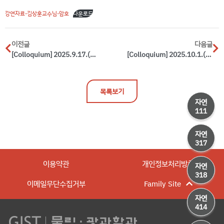
강연자료-김상훈교수님-암호
다운로드
이전글
다음글
[Colloquium] 2025.9.17.(WED) / Dr. Shincheol Kang(Alienlab) / 자연 + 사람 = 과학
[Colloquium] 2025.10.1.(WED) / Prof.Seong Chan Park(Yonsei University) / Unveiling the Universe’s Beginning: Insights from Particle Physics
목록보기
자연
111
자연
317
이용약관
개인정보처리방침
자연
318
이메일무단수집거부
Family Site
자연
414