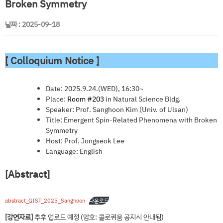
Broken Symmetry
날짜 :
2025-09-18
[ Colloquium Notice ]
Date: 2025.9.24.(WED), 16:30~
Place:
Room #203
in Natural Science Bldg.
Speaker: Prof. Sanghoon Kim (Univ. of Ulsan)
Title: Emergent Spin-Related Phenomena with Broken
Symmetry
Host: Prof. Jongseok Lee
Language: English
[Abstract]
abstract_GIST_2025_Sanghoon
다운로드
[강연자료]
추후 업로드 예정 (암호: 콜로퀴움 공지시 안내됨)