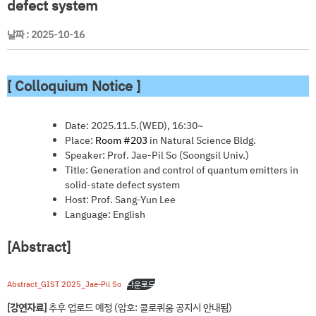
defect system
날짜 :
2025-10-16
[ Colloquium Notice ]
Date: 2025.11.5.(WED), 16:30~
Place:
Room #203
in Natural Science Bldg.
Speaker: Prof. Jae-Pil So (Soongsil Univ.)
Title: Generation and control of quantum emitters in
solid-state defect system
Host: Prof. Sang-Yun Lee
Language: English
[Abstract]
Abstract_GIST 2025_Jae-Pil So
다운로드
[강연자료]
추후 업로드 예정 (암호: 콜로퀴움 공지시 안내됨)