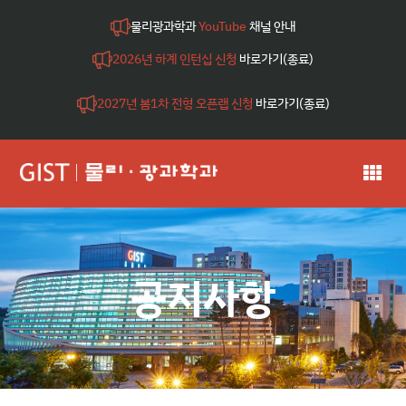
물리광과학과
YouTube
채널 안내
2026년 하계 인턴십 신청
바로가기(종료)
2027년 봄1차 전형 오픈랩 신청
바로가기(종료)
공지사항