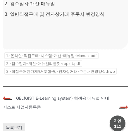
2. 검수절차 개산 매뉴얼
3. 일반직접구매 및 전자상거래 주문서 변경양식
1.-온라인-직접구매-시스템-개선-매뉴얼-Manual.pdf
2.-검수절차-개선-매뉴얼리플릿-replet.pdf
3.-직접구매단가계약-포함-및-전자상거래-주문서변경양식.hwp
«
GEL(GIST E-Learning system) 학생용 메뉴얼 안내
지스트 사업자등록증
»
자연
111
목록보기