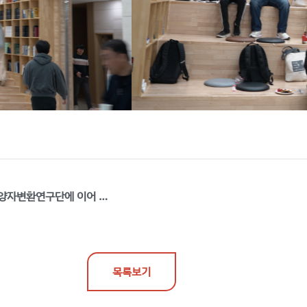
GIST, IBS 상대론적 레이저과학 연구단 유치 단장에 김경택 교수…양자변환연구단에 이어 두번째
목록보기