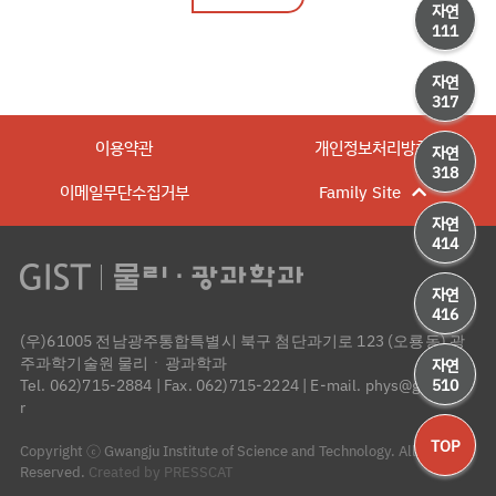
자연
111
자연
317
이용약관
개인정보처리방침
자연
318
이메일무단수집거부
Family Site
자연
414
자연
416
(우)61005 전남광주통합특별시 북구 첨단과기로 123 (오룡동) 광
주과학기술원 물리ㆍ광과학과
자연
510
Tel. 062)715-2884
|
Fax. 062)715-2224
|
E-mail. phys@gist.ac.k
r
TOP
Copyright ⓒ Gwangju Institute of Science and Technology. All Rights
Reserved.
Created by PRESSCAT