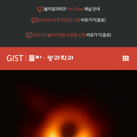
물리광과학과
YouTube
채널 안내
2026년 하계 인턴십 신청
바로가기(종료)
2027년 봄1차 전형 오픈랩 신청
바로가기(종료)