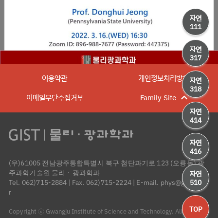
자연
111
자연
317
이용약관
개인정보처리방침
자연
318
이메일무단수집거부
Family Site
자연
414
자연
416
(우)61005 전남광주통합특별시 북구 첨단과기로 123 (오룡동) 광
주과학기술원 물리ㆍ광과학과
자연
510
Tel. 062)715-2884
|
Fax. 062)715-2224
|
E-mail. phys@gist.ac.k
r
TOP
Copyright ⓒ Gwangju Institute of Science and Technology. All Rights