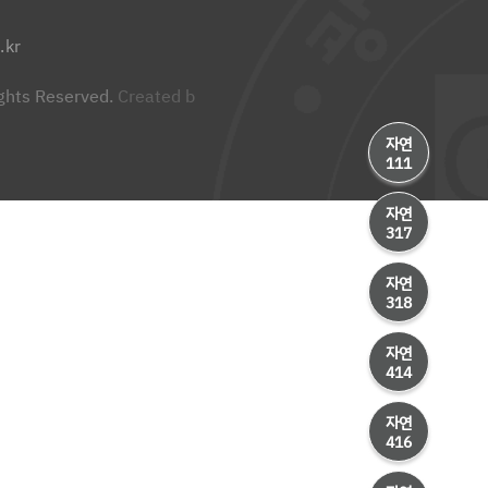
.kr
ights Reserved.
Created b
자연
111
자연
317
자연
318
자연
414
자연
416