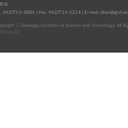
학과
l. 062)715-2884
|
Fax. 062)715-2224
|
E-mail. phys@gist.ac
pyright ⓒ Gwangju Institute of Science and Technology. All R
PRESSCAT