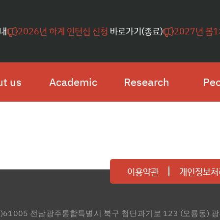
내
2026년 하계 인턴십 신청
바로가기(종료)
2027년 봄
t us
Academic
Research
Peo
이용약관
개인정보처
우)61005 전남광주통합특별시 북구 첨단과기로 123 (오룡동)