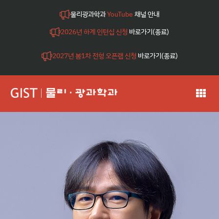
물리광과학과
YouTube
채널 안내
2026년 하계 인턴십 신청
바로가기(종료)
2027년 봄1차 전형 오픈랩 신청
바로가기(종료)